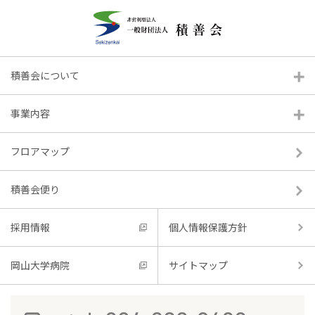
積善会について
積善会便り(あじさい号)
事業内容
フロアマップ
2016.07.01
積善会便り
採用情報
個人情報保護方針
岡山大学病院
サイトマップ
一覧へ戻る