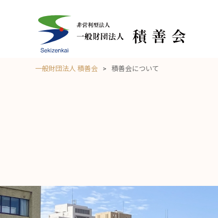
一般財団法人 積善会
積善会について