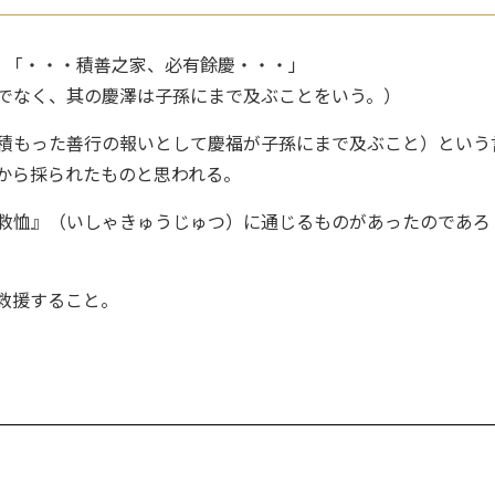
、「・・・積善之家、必有餘慶・・・」
でなく、其の慶澤は子孫にまで及ぶことをいう。）
積もった善行の報いとして慶福が子孫にまで及ぶこと）という
から採られたものと思われる。
救恤』（いしゃきゅうじゅつ）に通じるものがあったのであろ
救援すること。