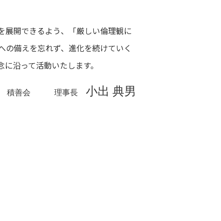
を展開できるよう、「厳しい倫理観に
への備えを忘れず、進化を続けていく
念に沿って活動いたします。
小出 典男
人 積善会 理事長