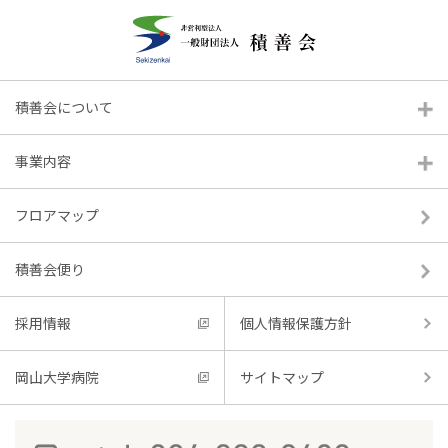
積善会について
積善会便り R8.6
事業内容
フロアマップ
2026.06.01
積善会便り
採用情報
個人情報保護方針
内容
岡山大学病院
サイトマップ
積善会便り R8.6