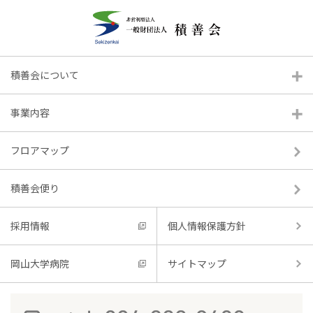
積善会について
ゴールデンウィークの営業時間
事業内容
のおしらせ
フロアマップ
2025.04.11
積善会便り
採用情報
個人情報保護方針
岡山大学病院
サイトマップ
内容
7年度ゴールデンウィーク営業時間